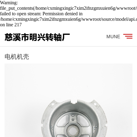
Warning:
file_put_contents(/home/cxmingxingic7xim2ifnzgmxuien6g/wwwroot/s
failed to open stream: Permission denied in
/home/cxmingxingic7xim2ifnzgmxuien6g/wwwroot/source/model/api.c
on line 217
MUNE
电机机壳