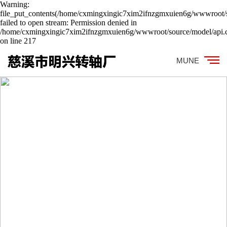
Warning:
file_put_contents(/home/cxmingxingic7xim2ifnzgmxuien6g/wwwroot/s
failed to open stream: Permission denied in
/home/cxmingxingic7xim2ifnzgmxuien6g/wwwroot/source/model/api.c
on line 217
MUNE