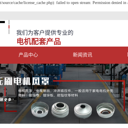
ource/cache/license_cache.php): failed to open stream: Permission denied 
我们为客户提供专业的
电机配套产品
产品中心
新闻资讯
电机端盖
公司动态
电机风罩
行业新闻
电机机壳
常见问答
电机导风轮