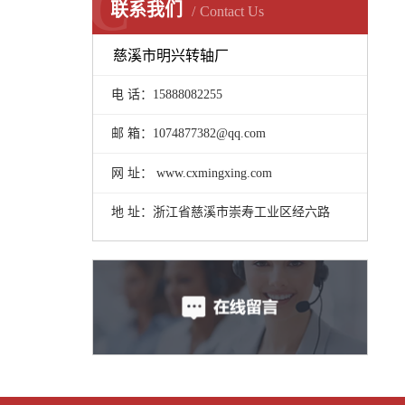
C
联系我们
Contact Us
慈溪市明兴转轴厂
电 话：15888082255
邮 箱：1074877382@qq.com
网 址： www.cxmingxing.com
地 址：浙江省慈溪市崇寿工业区经六路