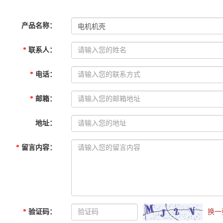
产品名称
：
*
联系人
：
*
电话
：
*
邮箱
：
地址
：
*
留言内容
：
*
验证码
：
换一