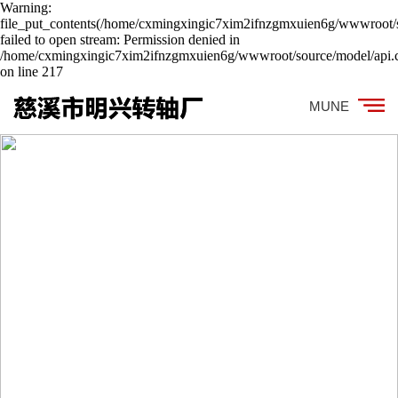
Warning:
file_put_contents(/home/cxmingxingic7xim2ifnzgmxuien6g/wwwroot/s
failed to open stream: Permission denied in
/home/cxmingxingic7xim2ifnzgmxuien6g/wwwroot/source/model/api.c
on line 217
MUNE