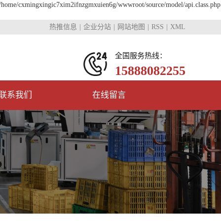
in /home/cxmingxingic7xim2ifnzgmxuien6g/wwwroot/source/model/api.class.php
热推信息
企业分站
网站地图
RSS
XML
全国服务热线：
15888082255
联系我们
在线留言
联系我们