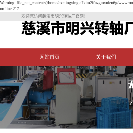
Warning: file_put_contents(/home/cxmingxingic7xim2ifnzgmxuien6g/wwwroot/s
on line 217
欢迎您访问慈溪市明兴转轴厂官网！
网站首页
关于我们
公司简介
资质荣誉
厂房环境