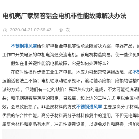
电机壳厂家解答铝金电机非性能故障解决办法
2020-04-21 07:56:43
次
不锈钢排风罩
给你解释铝金电机非性能故障解决方案，电器产品，
工作中开关电源的单相电沟通交流电机。该电机构造简易，使一些少见
假如在非关键性能铝电机故障，它是如何处理好么？
在临时性操作步骤工业生产电机，地应力引起常常磨损故障：如
不
运输活套法兰不畅；电机轴滚动轴承毁坏，滚动轴承磨损；磨损轴健槽
派的方式 ，但她们有一定的缺陷：高溫热应力的造成，不太可能彻底
裂；和电刷镀镀层薄厚的限定，易脱离，和上边的二种方式 用以金属材
效，会导致磨损了。非金属材料的方式
不锈钢进风罩
主要是高分子材料
优质的综合性性能，高分子材料高分子材料修复中的运用，不但无电焊
属复合材料和商品有木有，冲击性避震设备，以避免发作和磨损，增加