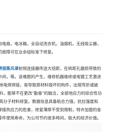
如电扇，电冰箱，全自动洗衣机，油烟机，无线吸尘器，
的故障可在业余组标准下修复。
锈钢集风罩
射频连接器传送大扭距，在转距孔磨损导致的
中间，等。该难题的产生，维修机器维修或电镀工艺激进
清除电焊焊接，易导致原材料毁坏的构件，出現弯折或破
料，能够不在更改“勤奋”的融洽，全部地应力的综合性功
高分子材料修复。数据信息具备粘合力强，抗拉强度和
焊接热应力的危害，修复薄厚不受到限制，特许加盟的金
零件使用寿命，为公司节约很多時间，极大的经济价值。