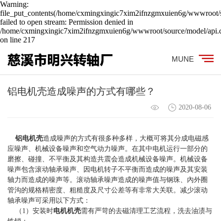
Warning:
file_put_contents(/home/cxmingxingic7xim2ifnzgmxuien6g/wwwroot/s
failed to open stream: Permission denied in
/home/cxmingxingic7xim2ifnzgmxuien6g/wwwroot/source/model/api.c
on line 217
MUNE
铝电机壳造成噪声的方式有哪些？
2020-08-06
铝电机壳
造成噪声的方式有很多种多样，大概可将其分成电磁感
应噪声、机械设备噪声和空气动力噪声。在其中电机运行一部分的
磨擦、碰撞、不平衡及其构造共震会造成机械设备噪声。机械设备
噪声包含滚动轴承噪声、因电机转子不平衡而造成的噪声及其安装
轴力而造成的噪声等。滚动轴承噪声造成的噪声值与钢珠、內外圈
管沟的规格精密度、粗糙度及尺寸公差等有非常大关联。减少滚动
轴承噪声可采用以下方式：
（1）安装时
电机机壳
需有严苛的去磁清理工艺流程，洗去油渍与