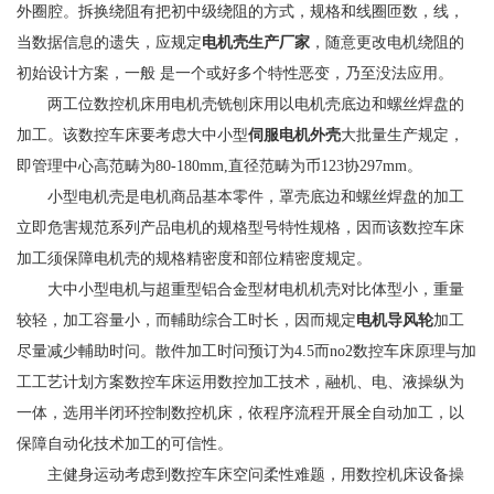
外圈腔。拆换绕阻有把初中级绕阻的方式，规格和线圈匝数，线，
当数据信息的遗失，应规定
电机壳生产厂家
，随意更改电机绕阻的
初始设计方案，一般 是一个或好多个特性恶变，乃至没法应用。
两工位数控机床用电机壳铣刨床用以电机壳底边和螺丝焊盘的
加工。该数控车床要考虑大中小型
伺服电机外壳
大批量生产规定，
即管理中心高范畴为80-180mm,直径范畴为币123协297mm。
小型电机壳是电机商品基本零件，罩壳底边和螺丝焊盘的加工
立即危害规范系列产品电机的规格型号特性规格，因而该数控车床
加工须保障电机壳的规格精密度和部位精密度规定。
大中小型电机与超重型铝合金型材电机机壳对比体型小，重量
较轻，加工容量小，而輔助综合工时长，因而规定
电机导风轮
加工
尽量减少輔助时问。散件加工时问预订为4.5而no2数控车床原理与加
工工艺计划方案数控车床运用数控加工技术，融机、电、液操纵为
一体，选用半闭环控制数控机床，依程序流程开展全自动加工，以
保障自动化技术加工的可信性。
主健身运动考虑到数控车床空问柔性难题，用数控机床设备操