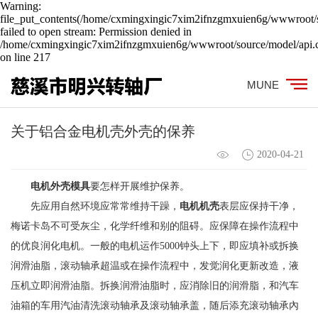
Warning:
file_put_contents(/home/cxmingxingic7xim2ifnzgmxuien6g/wwwroot/s
failed to open stream: Permission denied in
/home/cxmingxingic7xim2ifnzgmxuien6g/wwwroot/source/model/api.c
on line 217
MUNE
关于铝合金电机壳外壳的保养
2020-04-21
电机外壳模具
要怎样开展维护保养。
先应用自然环境应常常维持干躁，
电机机壳
表层应保持干净，
梅诺卡岛不可受灰尘，化学纤维和别的阻碍。应保障在操作流程中
的优良润化电机。一般的电机运作5000钟头上下，即应填补或拆换
润滑油脂，滚动轴承超温或在操作流程中，发觉润化更新改造，液
压机立即润滑油脂。拆换润滑油脂时，应消除旧的润滑脂，和汽车
油箱的车用汽油清洗滚动轴承及滚动轴承盖，随后添充滚动轴承內