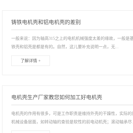
铸铁电机壳和铝电机壳的差别
一般来说：因为轴高315之上的电机机械强度太差的缘故，一般是基
铁壳和铝壳是都是有的。自然，这儿要补充说明一点，无...
了解详情 +
电机壳生产厂家教您如何加工好电机壳
电机壳的作用有很多，可是工作职责是维持外壳的干躁性，实际的
机械设备层面，如转动轴的查验是软性的前电动机壳；滚动轴承尽..