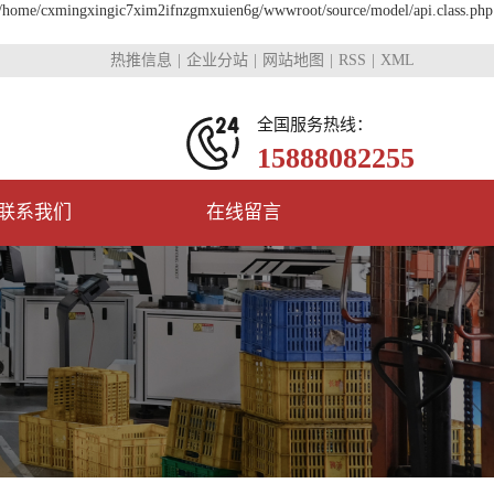
in /home/cxmingxingic7xim2ifnzgmxuien6g/wwwroot/source/model/api.class.php
热推信息
企业分站
网站地图
RSS
XML
全国服务热线：
15888082255
联系我们
在线留言
联系我们