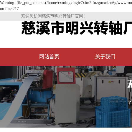
Warning: file_put_contents(/home/cxmingxingic7xim2ifnzgmxuien6g/wwwroot/s
on line 217
欢迎您访问慈溪市明兴转轴厂官网！
网站首页
关于我们
公司简介
资质荣誉
厂房环境