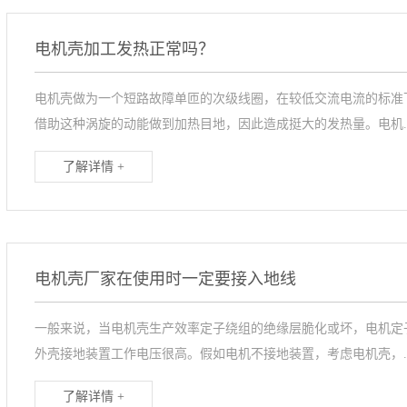
电机壳加工发热正常吗？
电机壳做为一个短路故障单匝的次级线圈，在较低交流电流的标准
借助这种涡旋的动能做到加热目地，因此造成挺大的发热量。电机..
了解详情 +
电机壳厂家在使用时一定要接入地线
一般来说，当电机壳生产效率定子绕组的绝缘层脆化或坏，电机定
外壳接地装置工作电压很高。假如电机不接地装置，考虑电机壳，..
了解详情 +