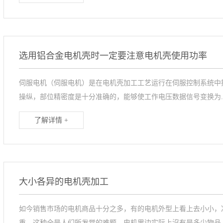
选用铝合金电机壳时一定要注意电机壳使用功率
伺服电机（伺服电机）是在电机壳加工工艺运行在伺服控制系统中
操纵，部位精密度是十分准确的，能够使工作电压数据信号变换为..
了解详情 +
大小各异的电机壳加工
如今销售市场的电机商品十分之多，有的电机外型上看上去小小，
重，这种全是人们所发觉的难题。电机里边实际上沒有是多少物品，.