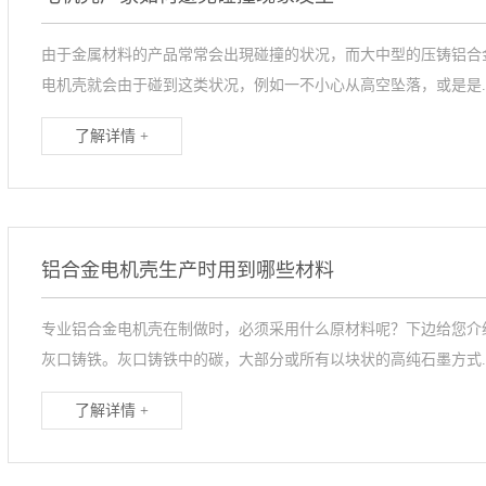
由于金属材料的产品常常会出現碰撞的状况，而大中型的压铸铝合
电机壳就会由于碰到这类状况，例如一不小心从高空坠落，或是是..
了解详情 +
铝合金电机壳生产时用到哪些材料
专业铝合金电机壳在制做时，必须采用什么原材料呢？下边给您介
灰口铸铁。灰口铸铁中的碳，大部分或所有以块状的高纯石墨方式..
了解详情 +